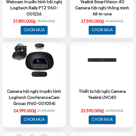
Webcam truyền hình hội nghị
Yealink SmartVision 40
Logitech Rally PTZ 960-
Camera hội nghị thông minh
001226
All-in-one
37,890,000₫
27,590,000₫
45,000,000₫
35,000,000₫
CHỌN MUA
CHỌN MUA
Camera hội nghị truyền hình
Thiết bị hội nghị Camera
Logitech ConferenceCam
Yealink UVC40
Group (960-001054)
24,999,000₫
23,590,000₫
31,499,000₫
26,990,000₫
CHỌN MUA
CHỌN MUA