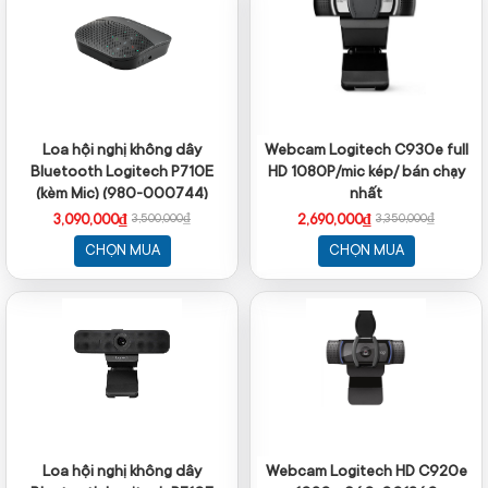
Loa hội nghị không dây
Webcam Logitech C930e full
Bluetooth Logitech P710E
HD 1080P/mic kép/ bán chạy
(kèm Mic) (980-000744)
nhất
3,090,000₫
2,690,000₫
3,500,000₫
3,350,000₫
CHỌN MUA
CHỌN MUA
Loa hội nghị không dây
Webcam Logitech HD C920e