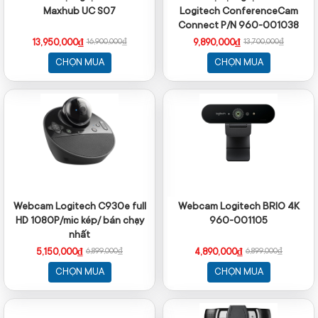
Maxhub UC S07
Logitech ConferenceCam
Connect P/N 960-001038
13,950,000₫
9,890,000₫
16,900,000₫
13,700,000₫
CHỌN MUA
CHỌN MUA
Webcam Logitech C930e full
Webcam Logitech BRIO 4K
HD 1080P/mic kép/ bán chạy
960-001105
nhất
5,150,000₫
4,890,000₫
6,899,000₫
6,899,000₫
CHỌN MUA
CHỌN MUA