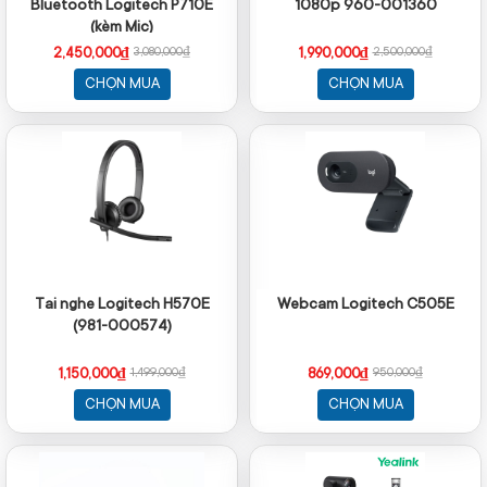
Bluetooth Logitech P710E
1080p 960-001360
(kèm Mic)
2,450,000₫
1,990,000₫
3,080,000₫
2,500,000₫
CHỌN MUA
CHỌN MUA
Tai nghe Logitech H570E
Webcam Logitech C505E
(981-000574)
1,150,000₫
869,000₫
1,499,000₫
950,000₫
CHỌN MUA
CHỌN MUA