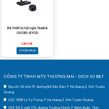
Bộ thiết bị hội nghị Yealink
UVC85-BYOD
Liên hệ
CHỌN MUA
CÔNG TY TNHH MTV THƯƠNG MẠI - DỊCH VỤ B&T
Địa chỉ: Số nhà 19, đường Bế Văn Đàn, P. Hà Giang 2, tỉnh Tuyên
Quang
CS2: 145B Lý Tự Trọng, P. Hà Giang 2, tỉnh Tuyên Quang
CS3: Số 3, ngõ 170, đường Trường Chinh, P. Minh Xuân, Tỉnh