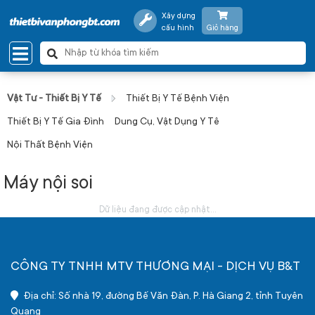
Xây dựng
cấu hình
Giỏ hàng
Vật Tư - Thiết Bị Y Tế
Thiết Bị Y Tế Bệnh Viện
Thiết Bị Y Tế Gia Đình
Dung Cụ, Vật Dụng Y Tê
Nội Thất Bệnh Viện
Máy nội soi
Dữ liệu đang được cập nhật...
CÔNG TY TNHH MTV THƯƠNG MẠI - DỊCH VỤ B&T
Địa chỉ: Số nhà 19, đường Bế Văn Đàn, P. Hà Giang 2, tỉnh Tuyên
Quang