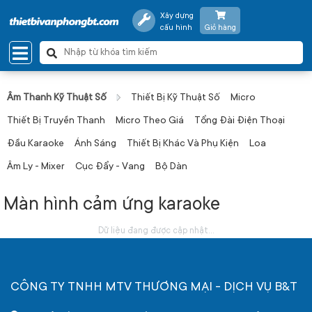
Xây dựng
cấu hình
Giỏ hàng
Âm Thanh Kỹ Thuật Số
Thiết Bị Kỹ Thuật Số
Micro
Thiết Bị Truyền Thanh
Micro Theo Giá
Tổng Đài Điện Thoại
Đầu Karaoke
Ánh Sáng
Thiết Bị Khác Và Phụ Kiện
Loa
Âm Ly - Mixer
Cục Đẩy - Vang
Bộ Dàn
Màn hình cảm ứng karaoke
Dữ liệu đang được cập nhật...
CÔNG TY TNHH MTV THƯƠNG MẠI - DỊCH VỤ B&T