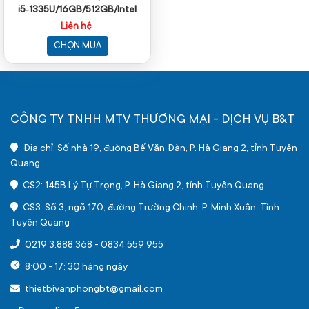
i5‑1335U/16GB/512GB/Intel
Iris Xe)
Liên hệ
CHỌN MUA
CÔNG TY TNHH MTV THƯƠNG MẠI - DỊCH VỤ B&T
Địa chỉ: Số nhà 19, đường Bế Văn Đàn, P. Hà Giang 2, tỉnh Tuyên
Quang
CS2: 145B Lý Tự Trọng, P. Hà Giang 2, tỉnh Tuyên Quang
CS3: Số 3, ngõ 170, đường Trường Chinh, P. Minh Xuân, Tỉnh
Tuyên Quang
0219 3.888.368
-
0834 559 955
8:00 - 17: 30 hàng ngày
thietbivanphongbt@gmail.com