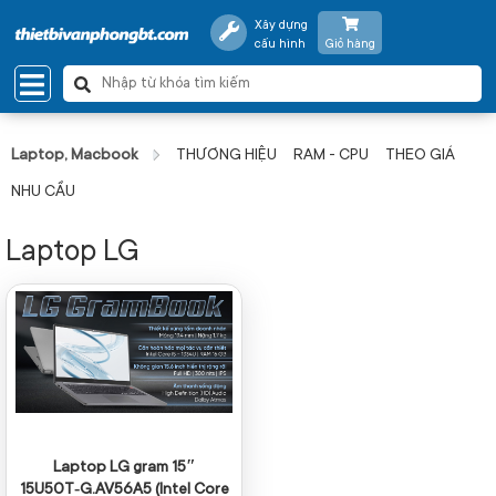
Xây dựng
cấu hình
Giỏ hàng
Laptop, Macbook
THƯƠNG HIỆU
RAM - CPU
THEO GIÁ
NHU CẦU
Laptop LG
Laptop LG gram 15″
15U50T‑G.AV56A5 (Intel Core