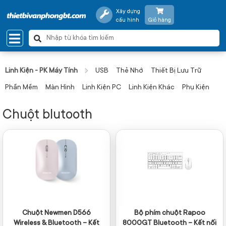
Xây dựng
cấu hình
Giỏ hàng
Linh Kiện - PK Máy Tính
USB
Thẻ Nhớ
Thiết Bị Lưu Trữ
Phần Mềm
Màn Hình
Linh Kiện PC
Linh Kiện Khác
Phụ Kiện
Chuột blutooth
Chuột Newmen D566
Bộ phím chuột Rapoo
Wireless & Bluetooth – Kết
8000GT Bluetooth – Kết nối