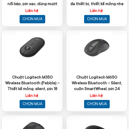
nối kép, pin sạc, dùng mượt
đa thiết bị, thiết kế mỏng nhẹ
Liên hệ
Liên hệ
CHỌN MUA
CHỌN MUA
Chuột Logitech M350
Chuột Logitech M650
Wireless Bluetooth (Pebble) –
Wireless Bluetooth – Silent,
Thiết kế mỏng, silent, pin 18
cuộn SmartWheel, pin 24
tháng
tháng
Liên hệ
Liên hệ
CHỌN MUA
CHỌN MUA