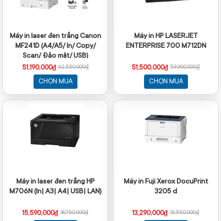
Máy in laser đen trắng Canon
Máy in HP LASERJET
MF241D (A4/A5/ In/ Copy/
ENTERPRISE 700 M712DN
Scan/ Đảo mặt/ USB)
51,190,000₫
51,500,000₫
62,550,000₫
59,900,000₫
CHỌN MUA
CHỌN MUA
Máy in laser đen trắng HP
Máy in Fuji Xerox DocuPrint
M706N (In| A3| A4| USB| LAN)
3205 d
15,590,000₫
13,290,000₫
18,750,000₫
15,550,000₫