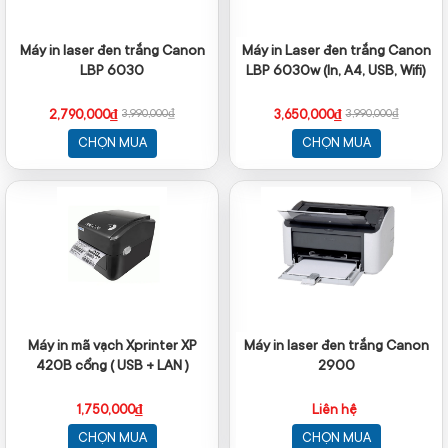
Máy in laser đen trắng Canon
Máy in Laser đen trắng Canon
LBP 6030
LBP 6030w (In, A4, USB, Wifi)
2,790,000₫
3,650,000₫
3,990,000₫
3,990,000₫
CHỌN MUA
CHỌN MUA
Máy in mã vạch Xprinter XP
Máy in laser đen trắng Canon
420B cổng ( USB + LAN )
2900
1,750,000₫
Liên hệ
CHỌN MUA
CHỌN MUA