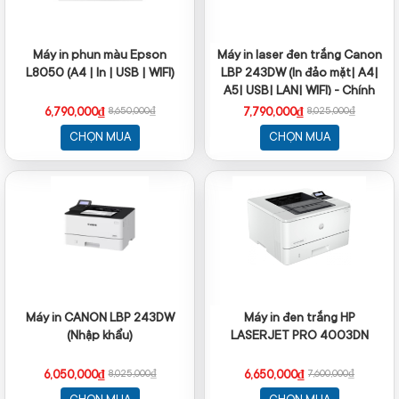
Máy in phun màu Epson
Máy in laser đen trắng Canon
L8050 (A4 | In | USB | WIFI)
LBP 243DW (In đảo mặt| A4|
A5| USB| LAN| WIFI) - Chính
hãng
6,790,000₫
7,790,000₫
8,650,000₫
8,025,000₫
CHỌN MUA
CHỌN MUA
Máy in CANON LBP 243DW
Máy in đen trắng HP
(Nhập khẩu)
LASERJET PRO 4003DN
6,050,000₫
6,650,000₫
8,025,000₫
7,600,000₫