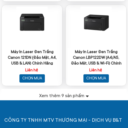
Máy In Laser Đen Trắng
Máy In Laser Đen Trắng
Canon 121DN (Đảo Mặt, A4,
Canon LBP122DW (A4/A5,
USB & LAN) Chính Hãng
Đảo Mặt, USB & Wi-Fi) Chính
Hãng
Liên hệ
Liên hệ
CHỌN MUA
CHỌN MUA
Xem thêm
9
sản phẩm
CÔNG TY TNHH MTV THƯƠNG MẠI - DỊCH VỤ B&T