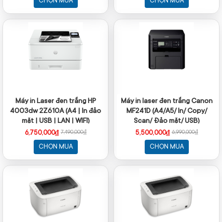
CHỌN MUA
CHỌN MUA
Máy in Laser đen trắng HP
Máy in laser đen trắng Canon
4003dw 2Z610A (A4 | In đảo
MF241D (A4/A5/ In/ Copy/
mặt | USB | LAN | WIFI)
Scan/ Đảo mặt/ USB)
6,750,000₫
5,500,000₫
7,490,000₫
6,990,000₫
CHỌN MUA
CHỌN MUA