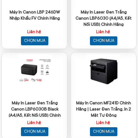
Máy In Canon LBP 246DW
Máy In Laser Đen Trắng
Nhập Khẩu FV Chính Hãng
Canon LBP6030 (A4/A5, Kết
Nối USB) Chính Hãng
Liên hệ
Liên hệ
CHỌN MUA
CHỌN MUA
Máy In Laser Đen Trắng
Máy In Canon MF241D Chính
Canon LBP6030B Black
Hãng | Laser Đen Trắng, In 2
(A4/A5, Kết Nối USB) Chính
Mặt Tự Động
Hãng
Liên hệ
Liên hệ
CHỌN MUA
CHỌN MUA