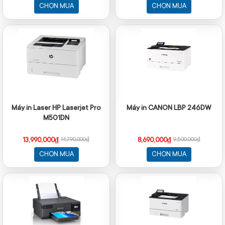
CHỌN MUA
CHỌN MUA
Máy in Laser HP Laserjet Pro
Máy in CANON LBP 246DW
M501DN
13,990,000₫
8,690,000₫
14,790,000₫
9,500,000₫
CHỌN MUA
CHỌN MUA