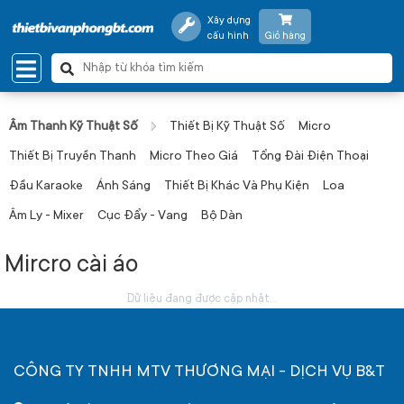
Xây dựng
cấu hình
Giỏ hàng
Âm Thanh Kỹ Thuật Số
Thiết Bị Kỹ Thuật Số
Micro
Thiết Bị Truyền Thanh
Micro Theo Giá
Tổng Đài Điện Thoại
Đầu Karaoke
Ánh Sáng
Thiết Bị Khác Và Phụ Kiện
Loa
Âm Ly - Mixer
Cục Đẩy - Vang
Bộ Dàn
Mircro cài áo
Dữ liệu đang được cập nhật...
CÔNG TY TNHH MTV THƯƠNG MẠI - DỊCH VỤ B&T